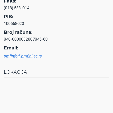
Faks:
(018) 533-014
PIB:
100668023
Broj računa:
840-0000032807845-68
Email:
pmfinfo@pmf.ni.ac.rs
LOKACIJA