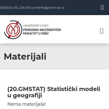
Skip
(018)533-015, 226-310 |
pmfinfo@pmf.ni.ac.rs
to
content
Materijali
(20.GMSTAT) Statistički modeli
u geografiji
Nema materijala!