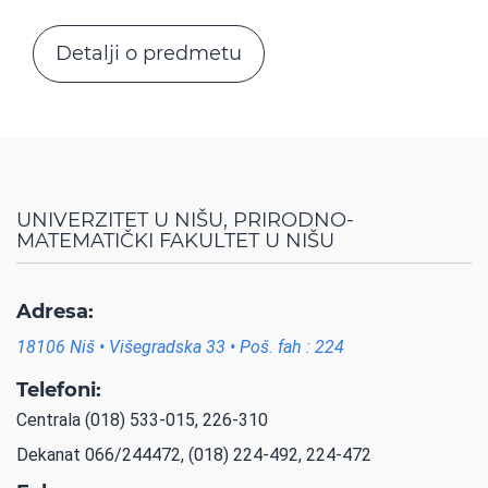
Detalji o predmetu
UNIVERZITET U NIŠU, PRIRODNO-
MATEMATIČKI FAKULTET U NIŠU
Adresa:
18106 Niš • Višegradska 33 • Poš. fah : 224
Telefoni:
Centrala (018) 533-015, 226-310
Dekanat 066/244472, (018) 224-492, 224-472