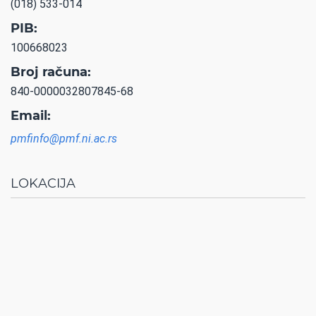
(018) 533-014
PIB:
100668023
Broj računa:
840-0000032807845-68
Email:
pmfinfo@pmf.ni.ac.rs
LOKACIJA