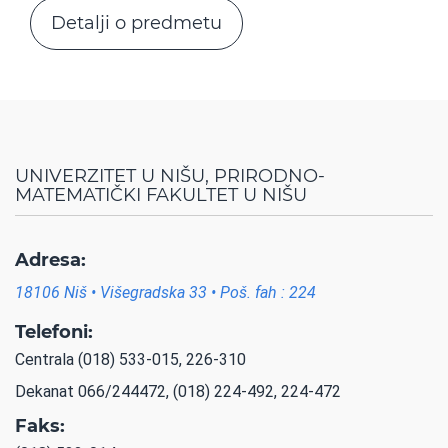
Detalji o predmetu
UNIVERZITET U NIŠU, PRIRODNO-
MATEMATIČKI FAKULTET U NIŠU
Adresa:
18106 Niš • Višegradska 33 • Poš. fah : 224
Telefoni:
Centrala (018) 533-015, 226-310
Dekanat 066/244472, (018) 224-492, 224-472
Faks: