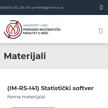
Skip
(018)533-015, 226-310 |
pmfinfo@pmf.ni.ac.rs
to
content
Materijali
(IM-RS-I41) Statistički softver
Nema materijala!