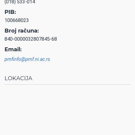
(018) 533-014
PIB:
100668023
Broj računa:
840-0000032807845-68
Email:
pmfinfo@pmf.ni.ac.rs
LOKACIJA