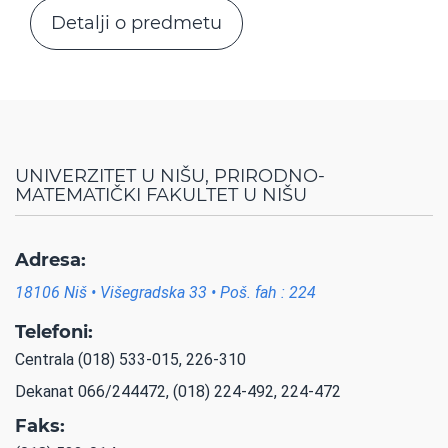
Detalji o predmetu
UNIVERZITET U NIŠU, PRIRODNO-
MATEMATIČKI FAKULTET U NIŠU
Adresa:
18106 Niš • Višegradska 33 • Poš. fah : 224
Telefoni:
Centrala (018) 533-015, 226-310
Dekanat 066/244472, (018) 224-492, 224-472
Faks: