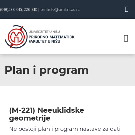
Skip
(018)533-015, 226-310 |
pmfinfo@pmf.ni.ac.rs
to
content
Plan i program
(M-221) Neeuklidske
geometrije
Ne postoji plan i program nastave za dati