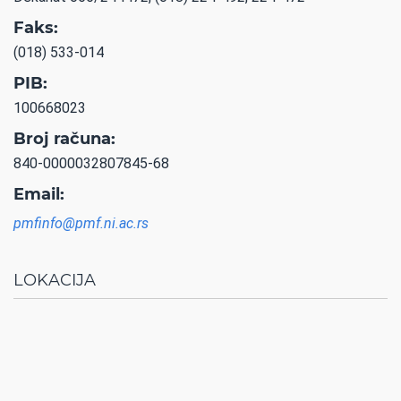
Faks:
(018) 533-014
PIB:
100668023
Broj računa:
840-0000032807845-68
Email:
pmfinfo@pmf.ni.ac.rs
LOKACIJA