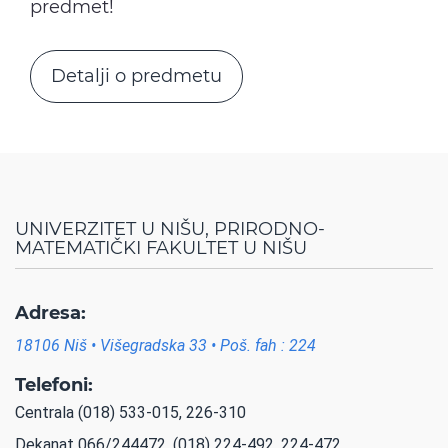
predmet!
Detalji o predmetu
UNIVERZITET U NIŠU, PRIRODNO-
MATEMATIČKI FAKULTET U NIŠU
Adresa:
18106 Niš • Višegradska 33 • Poš. fah : 224
Telefoni:
Centrala (018) 533-015, 226-310
Dekanat 066/244472, (018) 224-492, 224-472