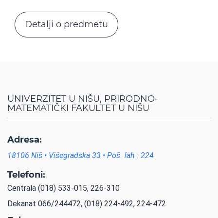
Detalji o predmetu
UNIVERZITET U NIŠU, PRIRODNO-
MATEMATIČKI FAKULTET U NIŠU
Adresa:
18106 Niš • Višegradska 33 • Poš. fah : 224
Telefoni:
Centrala (018) 533-015, 226-310
Dekanat 066/244472, (018) 224-492, 224-472