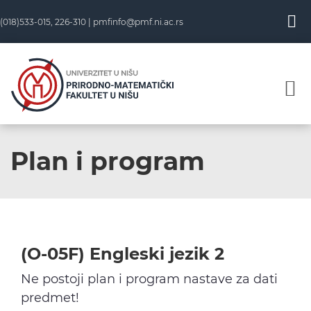
Skip
(018)533-015, 226-310 |
pmfinfo@pmf.ni.ac.rs
to
content
Plan i program
(O-05F) Engleski jezik 2
Ne postoji plan i program nastave za dati
predmet!