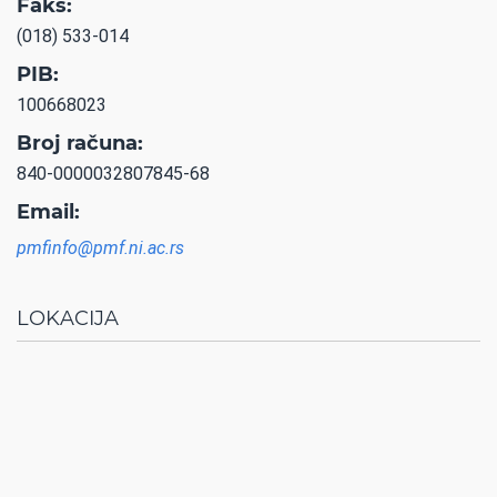
Faks:
(018) 533-014
PIB:
100668023
Broj računa:
840-0000032807845-68
Email:
pmfinfo@pmf.ni.ac.rs
LOKACIJA