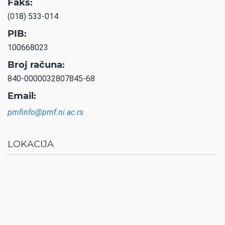
Faks:
(018) 533-014
PIB:
100668023
Broj računa:
840-0000032807845-68
Email:
pmfinfo@pmf.ni.ac.rs
LOKACIJA