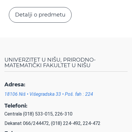
Detalji o predmetu
UNIVERZITET U NIŠU, PRIRODNO-
MATEMATIČKI FAKULTET U NIŠU
Adresa:
18106 Niš • Višegradska 33 • Poš. fah : 224
Telefoni:
Centrala (018) 533-015, 226-310
Dekanat 066/244472, (018) 224-492, 224-472