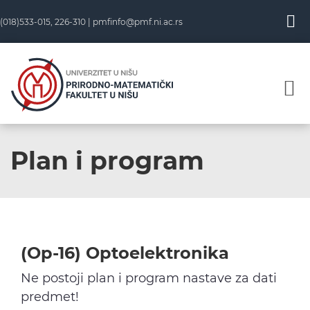
Skip
(018)533-015, 226-310 |
pmfinfo@pmf.ni.ac.rs
to
content
Plan i program
(Op-16) Optoelektronika
Ne postoji plan i program nastave za dati
predmet!