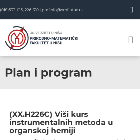
Skip
(018)533-015, 226-310 |
pmfinfo@pmf.ni.ac.rs
to
content
Plan i program
(XX.H226C) Viši kurs
instrumentalnih metoda u
organskoj hemiji