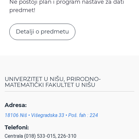
Ne postoji plan i program nastave za dati
predmet!
Detalji o predmetu
UNIVERZITET U NIŠU, PRIRODNO-
MATEMATIČKI FAKULTET U NIŠU
Adresa:
18106 Niš • Višegradska 33 • Poš. fah : 224
Telefoni:
Centrala (018) 533-015, 226-310