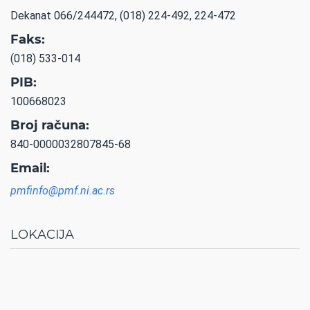
Dekanat 066/244472, (018) 224-492, 224-472
Faks:
(018) 533-014
PIB:
100668023
Broj računa:
840-0000032807845-68
Email:
pmfinfo@pmf.ni.ac.rs
LOKACIJA