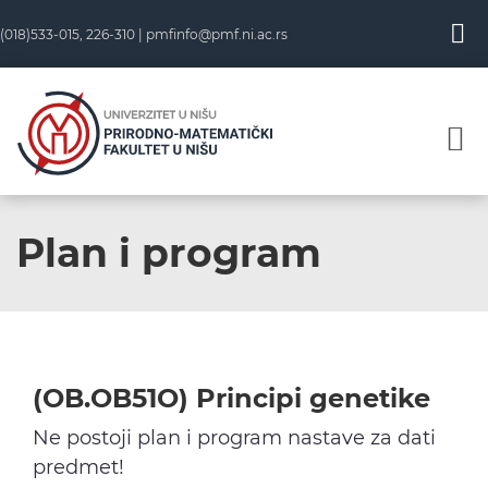
Skip
(018)533-015, 226-310 |
pmfinfo@pmf.ni.ac.rs
to
content
Plan i program
(OB.OB51O) Principi genetike
Ne postoji plan i program nastave za dati
predmet!