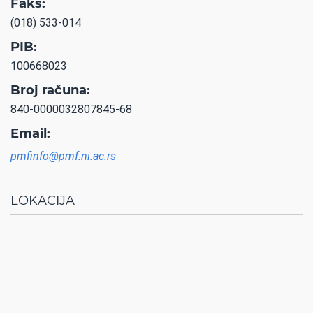
Faks:
(018) 533-014
PIB:
100668023
Broj računa:
840-0000032807845-68
Email:
pmfinfo@pmf.ni.ac.rs
LOKACIJA