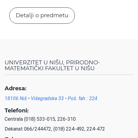
Detalji o predmetu
UNIVERZITET U NIŠU, PRIRODNO-
MATEMATIČKI FAKULTET U NIŠU
Adresa:
18106 Niš • Višegradska 33 • Poš. fah : 224
Telefoni:
Centrala (018) 533-015, 226-310
Dekanat 066/244472, (018) 224-492, 224-472