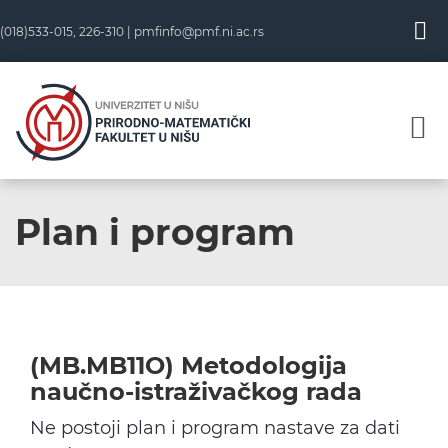
Skip
(018)533-015, 226-310 |
pmfinfo@pmf.ni.ac.rs
to
content
Plan i program
(MB.MB11O) Metodologija
naučno-istraživačkog rada
Ne postoji plan i program nastave za dati