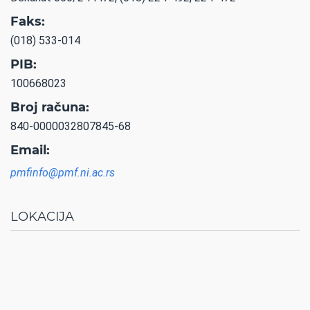
Faks:
(018) 533-014
PIB:
100668023
Broj računa:
840-0000032807845-68
Email:
pmfinfo@pmf.ni.ac.rs
LOKACIJA