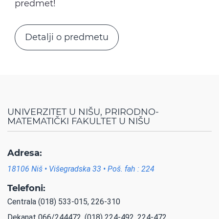
predmet!
Detalji o predmetu
UNIVERZITET U NIŠU, PRIRODNO-
MATEMATIČKI FAKULTET U NIŠU
Adresa:
18106 Niš • Višegradska 33 • Poš. fah : 224
Telefoni:
Centrala (018) 533-015, 226-310
Dekanat 066/244472, (018) 224-492, 224-472