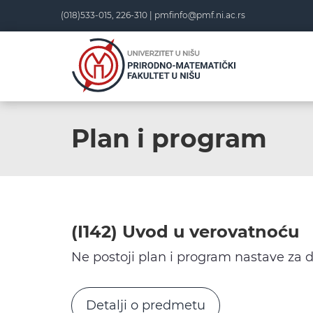
Skip
(018)533-015, 226-310 |
pmfinfo@pmf.ni.ac.rs
to
content
Plan i program
(I142) Uvod u verovatnoću
Ne postoji plan i program nastave za 
Detalji o predmetu