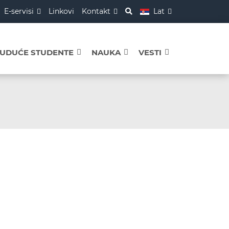
E-servisi
Linkovi
Kontakt
Lat
BUDUĆE STUDENTE
NAUKA
VESTI