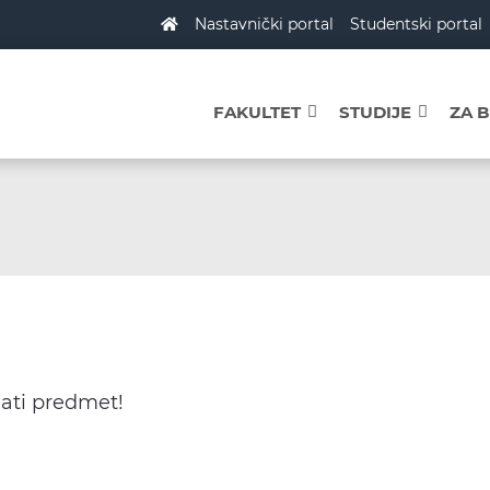
Nastavnički portal
Studentski portal
FAKULTET
STUDIJE
ZA 
dati predmet!