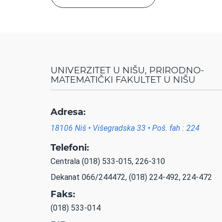
UNIVERZITET U NIŠU, PRIRODNO-
MATEMATIČKI FAKULTET U NIŠU
Adresa:
18106 Niš • Višegradska 33 • Poš. fah : 224
Telefoni:
Centrala (018) 533-015, 226-310
Dekanat 066/244472, (018) 224-492, 224-472
Faks:
(018) 533-014