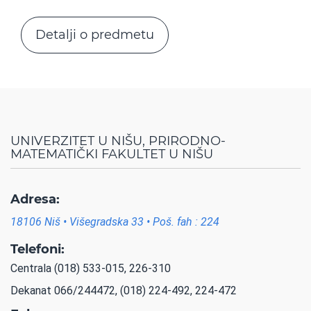
Detalji o predmetu
UNIVERZITET U NIŠU, PRIRODNO-
MATEMATIČKI FAKULTET U NIŠU
Adresa:
18106 Niš • Višegradska 33 • Poš. fah : 224
Telefoni:
Centrala (018) 533-015, 226-310
Dekanat 066/244472, (018) 224-492, 224-472