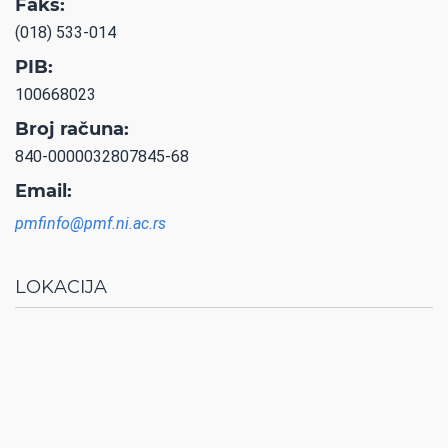
Faks:
(018) 533-014
PIB:
100668023
Broj računa:
840-0000032807845-68
Email:
pmfinfo@pmf.ni.ac.rs
LOKACIJA