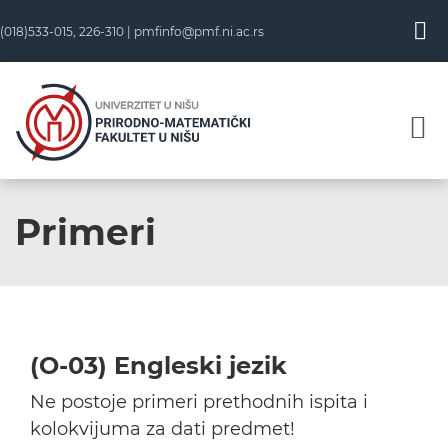
Skip
(018)533-015, 226-310 |
pmfinfo@pmf.ni.ac.rs
to
content
Primeri
(O-03) Engleski jezik
Ne postoje primeri prethodnih ispita i
kolokvijuma za dati predmet!