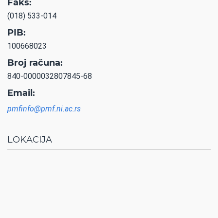
Faks:
(018) 533-014
PIB:
100668023
Broj računa:
840-0000032807845-68
Email:
pmfinfo@pmf.ni.ac.rs
LOKACIJA