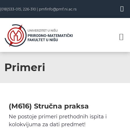
Skip
(018)533-015, 226-310 |
pmfinfo@pmf.ni.ac.rs
to
content
Primeri
(M616) Stručna praksa
Ne postoje primeri prethodnih ispita i
kolokvijuma za dati predmet!