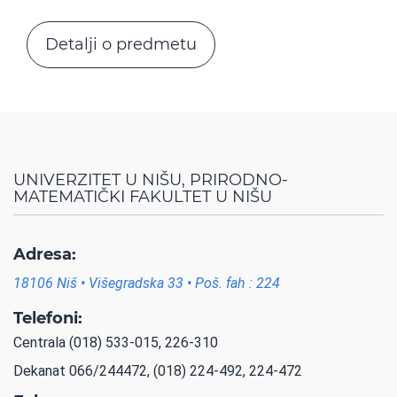
Detalji o predmetu
UNIVERZITET U NIŠU, PRIRODNO-
MATEMATIČKI FAKULTET U NIŠU
Adresa:
18106 Niš • Višegradska 33 • Poš. fah : 224
Telefoni:
Centrala (018) 533-015, 226-310
Dekanat 066/244472, (018) 224-492, 224-472