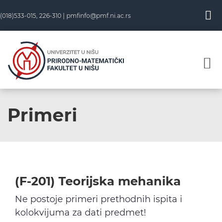
Skip
(018)533-015, 226-310 |
pmfinfo@pmf.ni.ac.rs
to
content
Primeri
(F-201) Teorijska mehanika
Ne postoje primeri prethodnih ispita i
kolokvijuma za dati predmet!