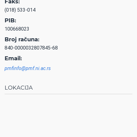
Faks:
(018) 533-014
PIB:
100668023
Broj računa:
840-0000032807845-68
Email:
pmfinfo@pmf.ni.ac.rs
LOKACIJA