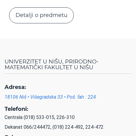
Detalji o predmetu
UNIVERZITET U NIŠU, PRIRODNO-
MATEMATIČKI FAKULTET U NIŠU
Adresa:
18106 Niš • Višegradska 33 • Poš. fah : 224
Telefoni:
Centrala (018) 533-015, 226-310
Dekanat 066/244472, (018) 224-492, 224-472