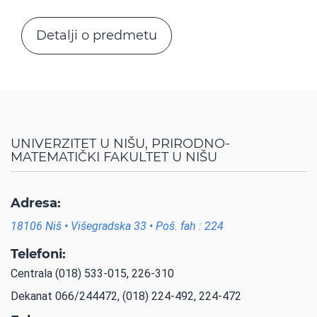
Detalji o predmetu
UNIVERZITET U NIŠU, PRIRODNO-
MATEMATIČKI FAKULTET U NIŠU
Adresa:
18106 Niš • Višegradska 33 • Poš. fah : 224
Telefoni:
Centrala (018) 533-015, 226-310
Dekanat 066/244472, (018) 224-492, 224-472