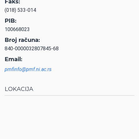
Faks:
(018) 533-014
PIB:
100668023
Broj računa:
840-0000032807845-68
Email:
pmfinfo@pmf.ni.ac.rs
LOKACIJA