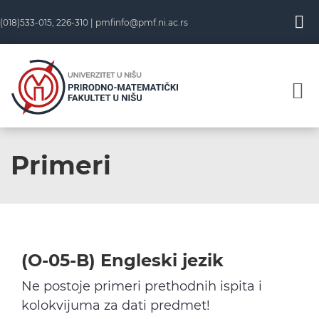
Skip
(018)533-015, 226-310 |
pmfinfo@pmf.ni.ac.rs
to
content
Primeri
(O-05-B) Engleski jezik
Ne postoje primeri prethodnih ispita i
kolokvijuma za dati predmet!