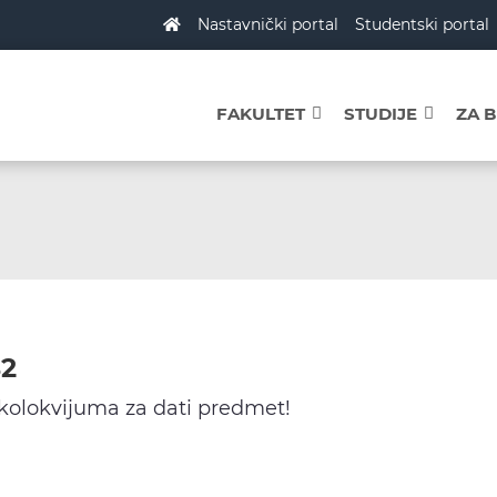
Nastavnički portal
Studentski portal
FAKULTET
STUDIJE
ZA 
B2
 kolokvijuma za dati predmet!