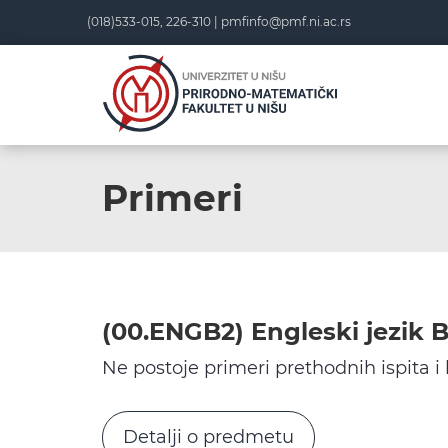
Skip
(018)533-015, 226-310 |
pmfinfo@pmf.ni.ac.rs
to
content
Primeri
(00.ENGB2) Engleski jezik 
Ne postoje primeri prethodnih ispita i
Detalji o predmetu