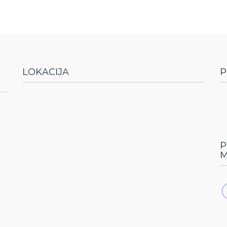
LOKACIJA
P
P
M