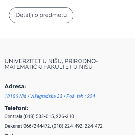
Detalji o predmetu
UNIVERZITET U NIŠU, PRIRODNO-
MATEMATIČKI FAKULTET U NIŠU
Adresa:
18106 Niš • Višegradska 33 • Poš. fah : 224
Telefoni:
Centrala (018) 533-015, 226-310
Dekanat 066/244472, (018) 224-492, 224-472