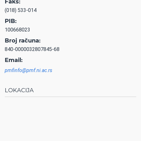
Faks:
(018) 533-014
PIB:
100668023
Broj računa:
840-0000032807845-68
Email:
pmfinfo@pmf.ni.ac.rs
LOKACIJA