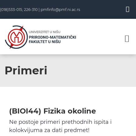
Skip
(018)533-015, 226-310 |
pmfinfo@pmf.ni.ac.rs
to
content
Primeri
(BIOI44) Fizika okoline
Ne postoje primeri prethodnih ispita i
kolokvijuma za dati predmet!