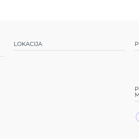
LOKACIJA
P
P
M