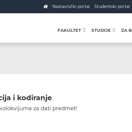
Nastavnički portal
Studentski portal
FAKULTET
STUDIJE
ZA 
ija i kodiranje
 kolokvijuma za dati predmet!