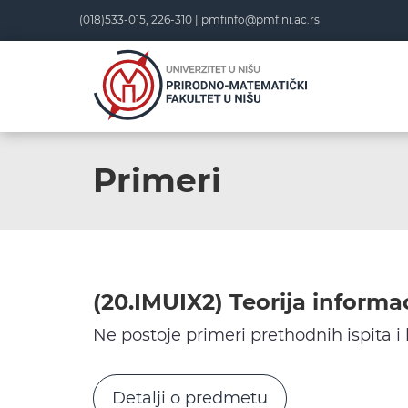
Skip
(018)533-015, 226-310 |
pmfinfo@pmf.ni.ac.rs
to
content
Primeri
(20.IMUIX2) Teorija informac
Ne postoje primeri prethodnih ispita i
Detalji o predmetu