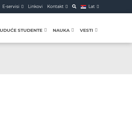
E-servisi
Linkovi
Kontakt
Lat
BUDUĆE STUDENTE
NAUKA
VESTI