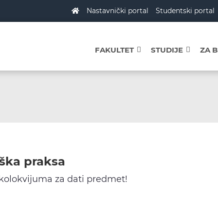
Nastavnički portal
Studentski portal
FAKULTET
STUDIJE
ZA 
ška praksa
 kolokvijuma za dati predmet!