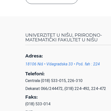
UNIVERZITET U NIŠU, PRIRODNO-
MATEMATIČKI FAKULTET U NIŠU
Adresa:
18106 Niš • Višegradska 33 • Poš. fah : 224
Telefoni:
Centrala (018) 533-015, 226-310
Dekanat 066/244472, (018) 224-492, 224-472
Faks:
(018) 533-014