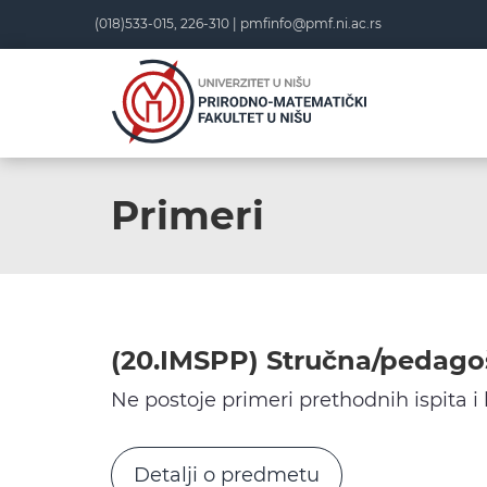
Skip
(018)533-015, 226-310 |
pmfinfo@pmf.ni.ac.rs
to
content
Primeri
(20.IMSPP) Stručna/pedago
Ne postoje primeri prethodnih ispita i
Detalji o predmetu