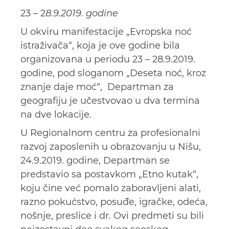
23 – 2
8.9.2019. godine
U okviru manifestacije „Evropska noć
istraživača“, koja je ove godine bila
organizovana u periodu 23 – 28.9.2019.
godine, pod sloganom „Deseta noć, kroz
znanje daje moć“, Departman za
geografiju je učestvovao u dva termina
na dve lokacije.
U Regionalnom centru za profesionalni
razvoj zaposlenih u obrazovanju u Nišu,
24.9.2019. godine, Departman se
predstavio sa postavkom „Etno kutak“,
koju čine već pomalo zaboravlјeni alati,
razno pokućstvo, posuđe, igračke, odeća,
nošnje, preslice i dr. Ovi predmeti su bili