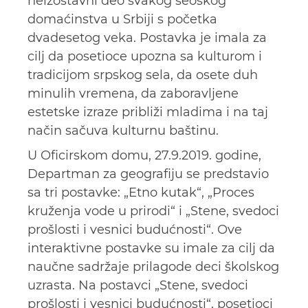
neizostavni deo svakog seoskog
domaćinstva u Srbiji s početka
dvadesetog veka. Postavka je imala za
cilј da posetioce upozna sa kulturom i
tradicijom srpskog sela, da osete duh
minulih vremena, da zaboravlјene
estetske izraze približi mladima i na taj
način sačuva kulturnu baštinu.
U Oficirskom domu, 27.9.2019. godine,
Departman za geografiju se predstavio
sa tri postavke: „Etno kutak“, „Proces
kruženja vode u prirodi“ i „Stene, svedoci
prošlosti i vesnici budućnosti“. Ove
interaktivne postavke su imale za cilј da
naučne sadržaje prilagode deci školskog
uzrasta. Na postavci „Stene, svedoci
prošlosti i vesnici budućnosti“, posetioci