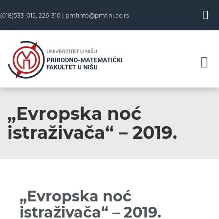
(018)533-015, 226-310 |
pmfinfo@pmf.ni.ac.rs
„Evropska noć
istraživača“ – 2019.
„Evropska noć
istraživača“ – 2019.