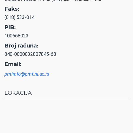
Faks:
(018) 533-014
PIB:
100668023
Broj računa:
840-0000032807845-68
Email:
pmfinfo@pmf.ni.ac.rs
LOKACIJA