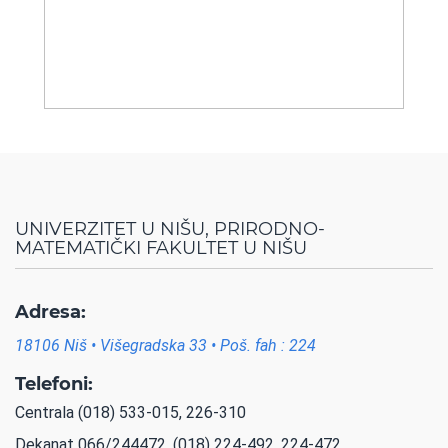
UNIVERZITET U NIŠU, PRIRODNO-
MATEMATIČKI FAKULTET U NIŠU
Adresa:
18106 Niš • Višegradska 33 • Poš. fah : 224
Telefoni:
Centrala (018) 533-015, 226-310
Dekanat 066/244472, (018) 224-492, 224-472