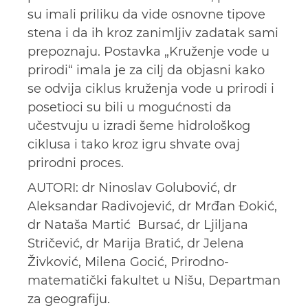
su imali priliku da vide osnovne tipove
stena i da ih kroz zanimlјiv zadatak sami
prepoznaju. Postavka „Kruženje vode u
prirodi“ imala je za cilј da objasni kako
se odvija ciklus kruženja vode u prirodi i
posetioci su bili u mogućnosti da
učestvuju u izradi šeme hidrološkog
ciklusa i tako kroz igru shvate ovaj
prirodni proces.
AUTORI: dr Ninoslav Golubović, dr
Aleksandar Radivojević, dr Mrđan Đokić,
dr Nataša Martić Bursać, dr Ljilјana
Stričević, dr Marija Bratić, dr Jelena
Živković, Milena Gocić, Prirodno-
matematički fakultet u Nišu, Departman
za geografiju.