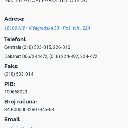
MATEMATIČKI FAKULTET U NIŠU
Adresa:
18106 Niš • Višegradska 33 • Poš. fah : 224
Telefoni:
Centrala (018) 533-015, 226-310
Dekanat 066/244472, (018) 224-492, 224-472
Faks:
(018) 533-014
PIB:
100668023
Broj računa:
840-0000032807845-68
Email: