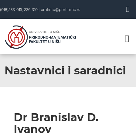
(018)533-015, 226-310 |
pmfinfo@pmf.ni.ac.rs
Nastavnici i saradnici
Dr Branislav D.
Ivanov