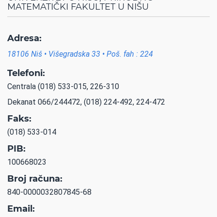
MATEMATIČKI FAKULTET U NIŠU
Adresa:
18106 Niš • Višegradska 33 • Poš. fah : 224
Telefoni:
Centrala (018) 533-015, 226-310
Dekanat 066/244472, (018) 224-492, 224-472
Faks:
(018) 533-014
PIB:
100668023
Broj računa:
840-0000032807845-68
Email: