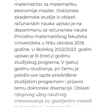
matematičar za matematiku
ekonomije-master. Doktorske
akademske studije iz oblasti
računarskih nauka upisao je na
departmanu za računarske nauke
Prirodno-matematičkog fakulteta
Univerziteta u Nišu oktobra 2018.
godine. U školskoj 2022/2023. godini
upisao je III (treću) godinu
studijskog programa, V (petu)
godinu studiranja, pri čemu je
položio sve ispite predviđene
studijskim programom i prijavio
temu doktorske disertacije. Oblasti
njegovog užeg naučnog
interesovanja su: gradijentni metodi