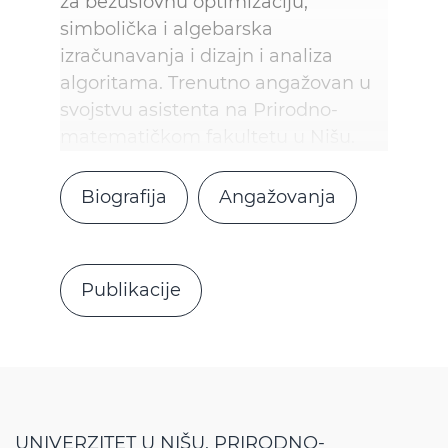
za bezuslovnu optimizaciju,
simbolička i algebarska
izračunavanja i dizajn i analiza
algoritama. Trenutno angažovan u
svojstvu asistenta na Prirodno-
matematičkom fakultetu u Nišu.
Biografija
Angažovanja
Publikacije
UNIVERZITET U NIŠU, PRIRODNO-