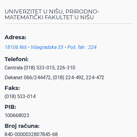
UNIVERZITET U NIŠU, PRIRODNO-
MATEMATIČKI FAKULTET U NIŠU
Adresa:
18106 Niš • Višegradska 33 • Poš. fah : 224
Telefoni:
Centrala (018) 533-015, 226-310
Dekanat 066/244472, (018) 224-492, 224-472
Faks:
(018) 533-014
PIB:
100668023
Broj računa:
840-0000032807845-68