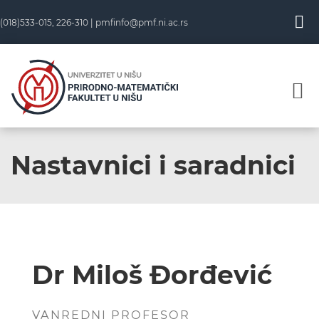
(018)533-015, 226-310 |
pmfinfo@pmf.ni.ac.rs
Nastavnici i saradnici
Dr Miloš Đorđević
VANREDNI PROFESOR