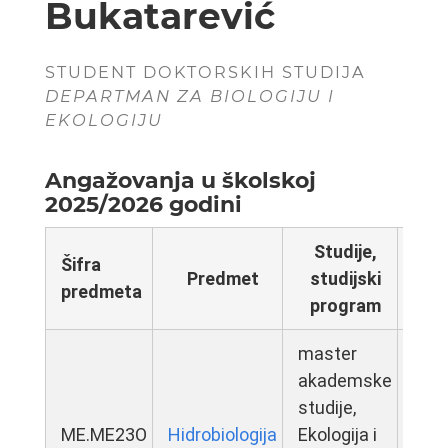
Bukatarević
STUDENT DOKTORSKIH STUDIJA
DEPARTMAN ZA BIOLOGIJU I
EKOLOGIJU
Angažovanja u školskoj
2025/2026 godini
Studije,
Šifra
T
Predmet
studijski
predmeta
nas
program
master
akademske
studije,
ME.ME23O
Hidrobiologija
Ekologija i
vež