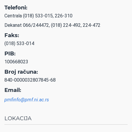
Telefoni:
Centrala (018) 533-015, 226-310
Dekanat 066/244472, (018) 224-492, 224-472
Faks:
(018) 533-014
PIB:
100668023
Broj računa:
840-0000032807845-68
Email:
pmfinfo@pmf.ni.ac.rs
LOKACIJA