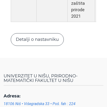
zaštita
prirode
2021
Detalji o nastavniku
UNIVERZITET U NIŠU, PRIRODNO-
MATEMATIČKI FAKULTET U NIŠU
Adresa:
18106 Niš • Višegradska 33 • Poš. fah : 224