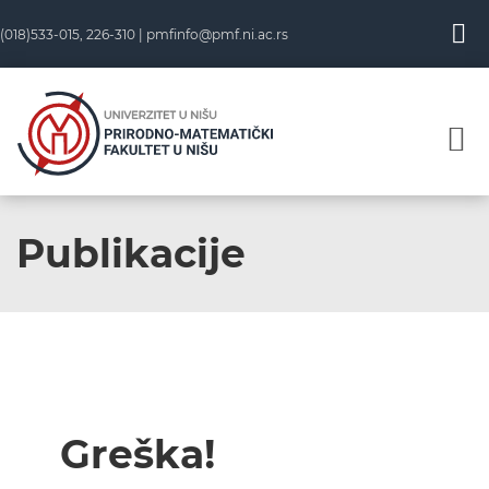
(018)533-015, 226-310 |
pmfinfo@pmf.ni.ac.rs
Publikacije
Greška!