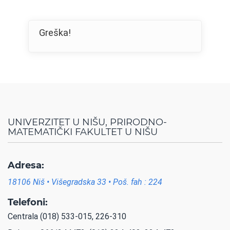
Greška!
UNIVERZITET U NIŠU, PRIRODNO-
MATEMATIČKI FAKULTET U NIŠU
Adresa:
18106 Niš • Višegradska 33 • Poš. fah : 224
Telefoni:
Centrala (018) 533-015, 226-310