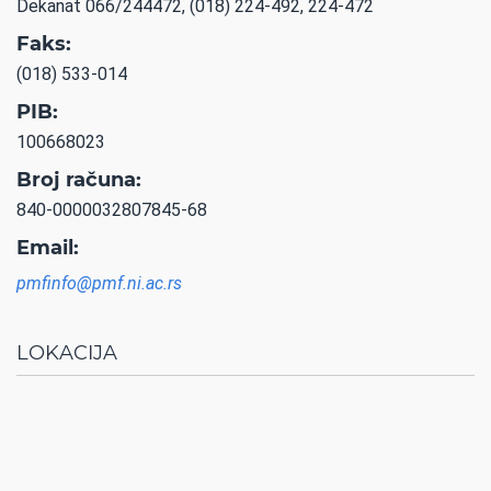
Dekanat 066/244472, (018) 224-492, 224-472
Faks:
(018) 533-014
PIB:
100668023
Broj računa:
840-0000032807845-68
Email:
pmfinfo@pmf.ni.ac.rs
LOKACIJA