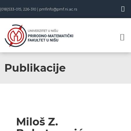
(018)533-015, 226-310 |
pmfinfo@pmf.ni.ac.rs
Publikacije
Miloš Z.