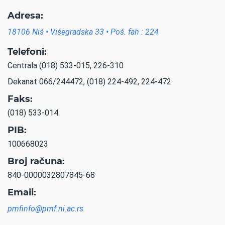
Adresa:
18106 Niš • Višegradska 33 • Poš. fah : 224
Telefoni:
Centrala (018) 533-015, 226-310
Dekanat 066/244472, (018) 224-492, 224-472
Faks:
(018) 533-014
PIB:
100668023
Broj računa:
840-0000032807845-68
Email:
pmfinfo@pmf.ni.ac.rs