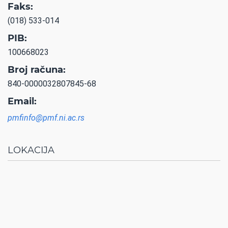
Faks:
(018) 533-014
PIB:
100668023
Broj računa:
840-0000032807845-68
Email:
pmfinfo@pmf.ni.ac.rs
LOKACIJA