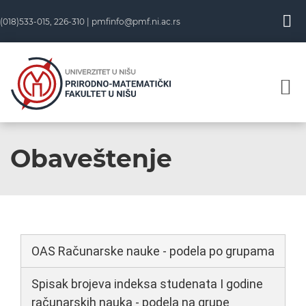
(018)533-015, 226-310 |
pmfinfo@pmf.ni.ac.rs
Obaveštenje
OAS Računarske nauke - podela po grupama
Spisak brojeva indeksa studenata I godine
računarskih nauka - podela na grupe