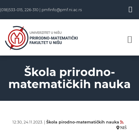
(018)533-015, 226-310 |
pmfinfo@pmf.ni.ac.rs
Škola prirodno-
matematičkih nauka
12:30, 24.11.2023. |
Škola pirodno-matematičkih nauka
NIŠ