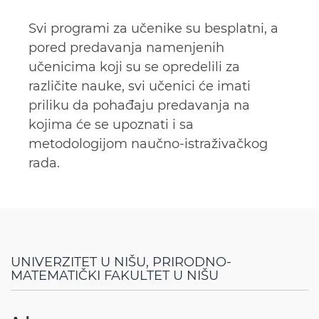
Svi programi za učenike su besplatni, a
pored predavanja namenjenih
učenicima koji su se opredelili za
različite nauke, svi učenici će imati
priliku da pohađaju predavanja na
kojima će se upoznati i sa
metodologijom naučno-istraživačkog
rada.
UNIVERZITET U NIŠU, PRIRODNO-
MATEMATIČKI FAKULTET U NIŠU