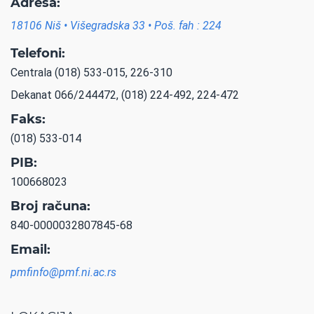
Adresa:
18106 Niš • Višegradska 33 • Poš. fah : 224
Telefoni:
Centrala (018) 533-015, 226-310
Dekanat 066/244472, (018) 224-492, 224-472
Faks:
(018) 533-014
PIB:
100668023
Broj računa:
840-0000032807845-68
Email:
pmfinfo@pmf.ni.ac.rs