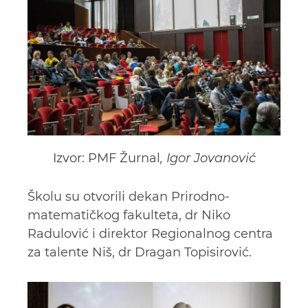
Izvor: PMF Žurnal
, Igor Jovanović
Školu su otvorili dekan Prirodno-
matematičkog fakulteta, dr Niko
Radulović i direktor Regionalnog centra
za talente Niš, dr Dragan Topisirović.