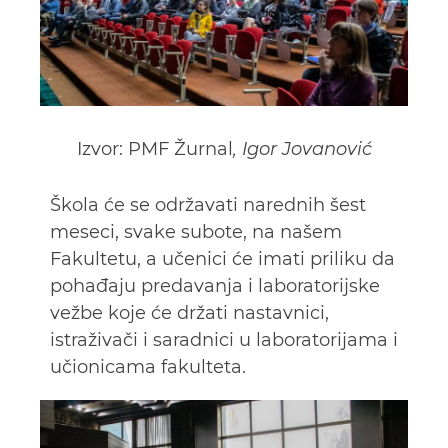
Izvor: PMF Žurnal
, Igor Jovanović
Škola će se održavati narednih šest
meseci, svake subote, na našem
Fakultetu, a učenici će imati priliku da
pohađaju predavanja i laboratorijske
vežbe koje će držati nastavnici,
istraživači i saradnici u laboratorijama i
učionicama fakulteta.