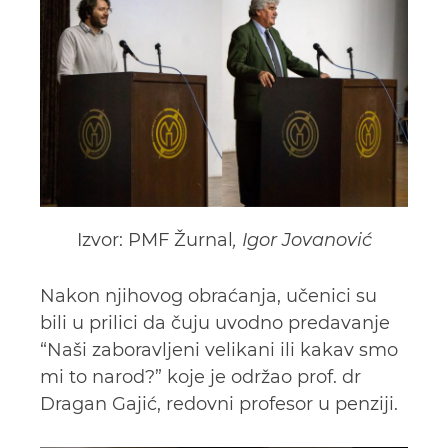
Izvor: PMF Žurnal
, Igor Jovanović
Nakon njihovog obraćanja, učenici su
bili u prilici da čuju uvodno predavanje
“Naši zaboravljeni velikani ili kakav smo
mi to narod?” koje je održao prof. dr
Dragan Gajić, redovni profesor u penziji.