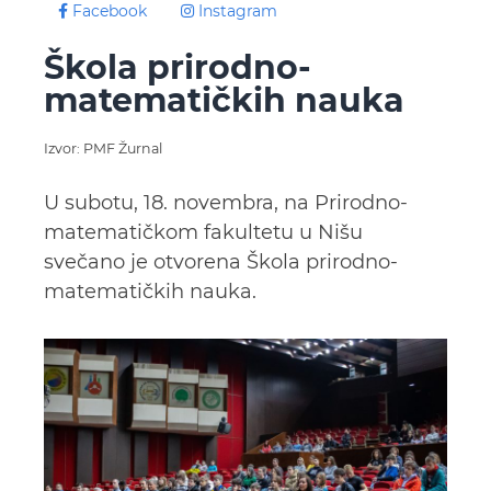
Facebook
Instagram
Škola prirodno-
matematičkih nauka
Izvor: PMF Žurnal
U subotu, 18. novembra, na Prirodno-
matematičkom fakultetu u Nišu
svečano je otvorena Škola prirodno-
matematičkih nauka.