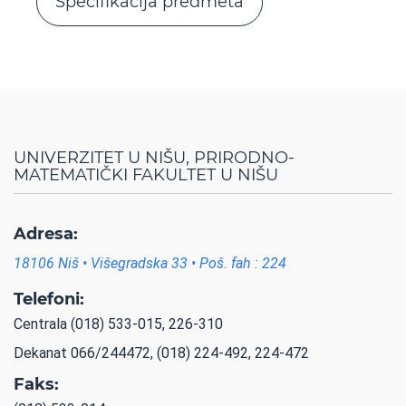
Specifikacija predmeta
UNIVERZITET U NIŠU, PRIRODNO-
MATEMATIČKI FAKULTET U NIŠU
Adresa:
18106 Niš • Višegradska 33 • Poš. fah : 224
Telefoni:
Centrala (018) 533-015, 226-310
Dekanat 066/244472, (018) 224-492, 224-472
Faks: