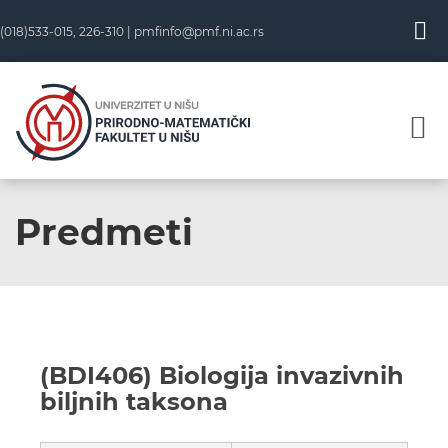
(018)533-015, 226-310 |
pmfinfo@pmf.ni.ac.rs
Predmeti
(BDI406) Biologija invazivnih
biljnih taksona