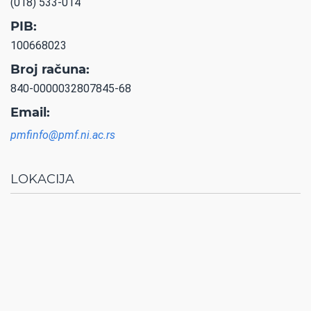
(018) 533-014
PIB:
100668023
Broj računa:
840-0000032807845-68
Email:
pmfinfo@pmf.ni.ac.rs
LOKACIJA