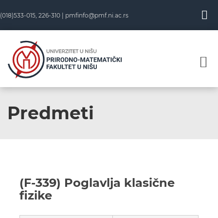
(018)533-015, 226-310 |
pmfinfo@pmf.ni.ac.rs
Predmeti
(F-339) Poglavlja klasične
fizike