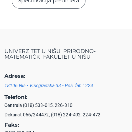
Specifikacija predmeta
UNIVERZITET U NIŠU, PRIRODNO-
MATEMATIČKI FAKULTET U NIŠU
Adresa:
18106 Niš • Višegradska 33 • Poš. fah : 224
Telefoni:
Centrala (018) 533-015, 226-310
Dekanat 066/244472, (018) 224-492, 224-472
Faks: