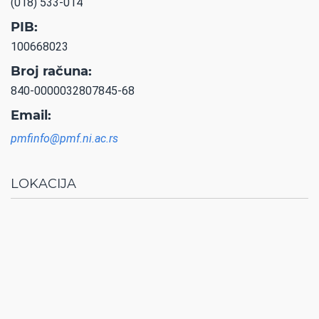
(018) 533-014
PIB:
100668023
Broj računa:
840-0000032807845-68
Email:
pmfinfo@pmf.ni.ac.rs
LOKACIJA