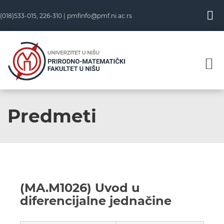
(018)533-015, 226-310 |
pmfinfo@pmf.ni.ac.rs
Predmeti
(MA.M1026) Uvod u
diferencijalne jednačine