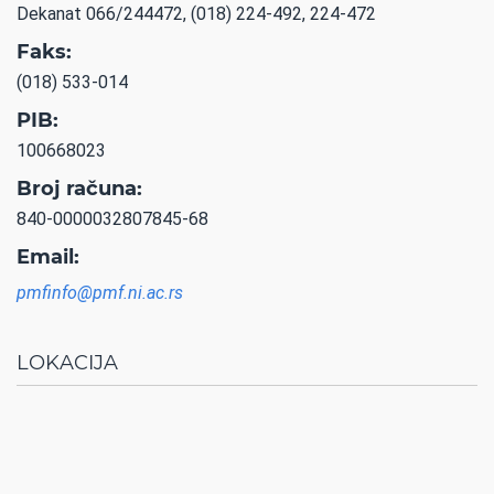
Dekanat 066/244472, (018) 224-492, 224-472
Faks:
(018) 533-014
PIB:
100668023
Broj računa:
840-0000032807845-68
Email:
pmfinfo@pmf.ni.ac.rs
LOKACIJA