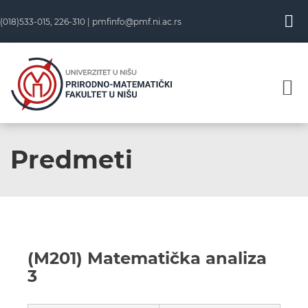
(018)533-015, 226-310 |
pmfinfo@pmf.ni.ac.rs
Predmeti
(M201) Matematička analiza
3