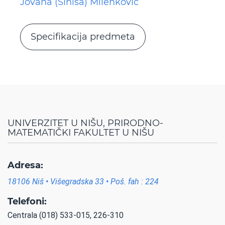
Jovana (Siniša) Milenković
Specifikacija predmeta
UNIVERZITET U NIŠU, PRIRODNO-
MATEMATIČKI FAKULTET U NIŠU
Adresa:
18106 Niš • Višegradska 33 • Poš. fah : 224
Telefoni:
Centrala (018) 533-015, 226-310