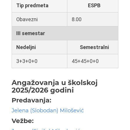
Tip predmeta
ESPB
Obavezni
8.00
III semestar
Nedeljni
Semestralni
3+3+0+0
45+45+0+0
Angažovanja u školskoj
2025/2026 godini
Predavanja:
Jelena (Slobodan) Milošević
Vežbe: