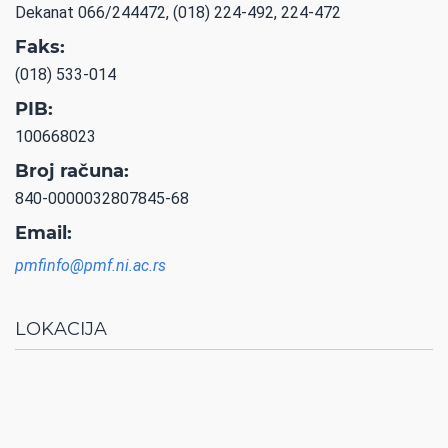
Dekanat 066/244472, (018) 224-492, 224-472
Faks:
(018) 533-014
PIB:
100668023
Broj računa:
840-0000032807845-68
Email:
pmfinfo@pmf.ni.ac.rs
LOKACIJA