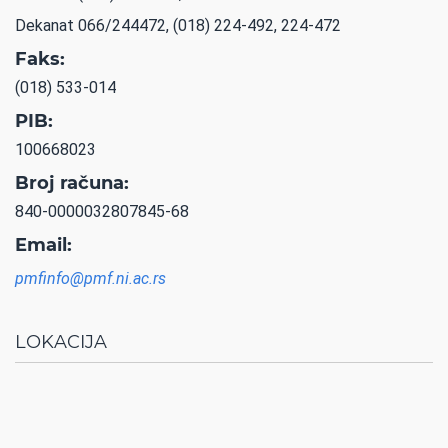
Dekanat 066/244472, (018) 224-492, 224-472
Faks:
(018) 533-014
PIB:
100668023
Broj računa:
840-0000032807845-68
Email:
pmfinfo@pmf.ni.ac.rs
LOKACIJA