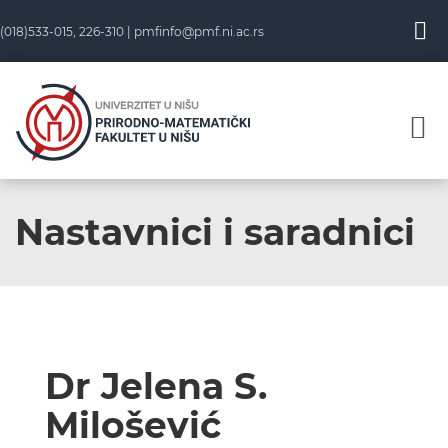
(018)533-015, 226-310 |
pmfinfo@pmf.ni.ac.rs
Nastavnici i saradnici
Dr Jelena S.
Milošević