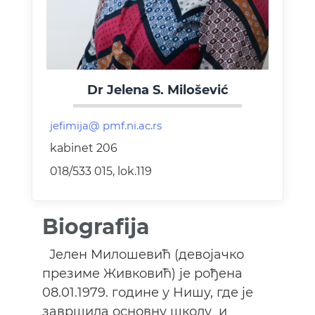
Dr Jelena S. Milošević
kabinet 206
018/533 015, lok.119
Biografija
Јелен Милошевић (девојачко
презиме Живковић) је рођена
08.01.1979. године у Нишу, где је
завршила основну школу и