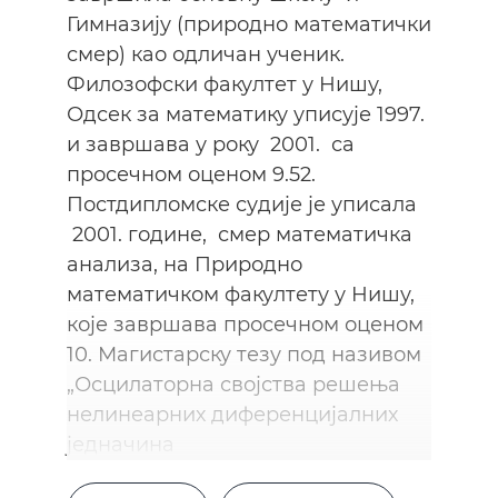
Гимназију (природно математички
смер) као одличан ученик.
Филозофски факултет у Нишу,
Одсек за математику уписује 1997.
и завршава у року 2001. са
просечном оценом 9.52.
Постдипломске судије је уписала
2001. године, смер математичка
анализа, на Природно
математичком факултету у Нишу,
које завршава просечном оценом
10. Магистарску тезу под називом
„Осцилаторна својства решења
нелинеарних диференцијалних
једначина