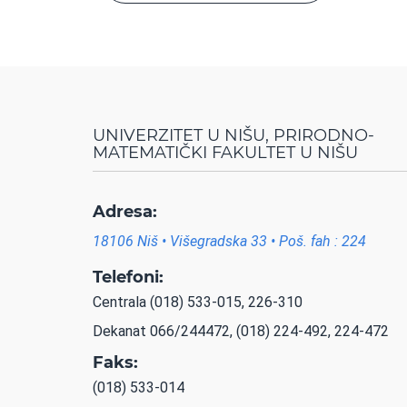
UNIVERZITET U NIŠU, PRIRODNO-
MATEMATIČKI FAKULTET U NIŠU
Adresa:
18106 Niš • Višegradska 33 • Poš. fah : 224
Telefoni:
Centrala (018) 533-015, 226-310
Dekanat 066/244472, (018) 224-492, 224-472
Faks:
(018) 533-014