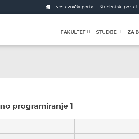
Nastavnički portal
Studentski portal
FAKULTET
STUDIJE
ZA 
ano programiranje 1