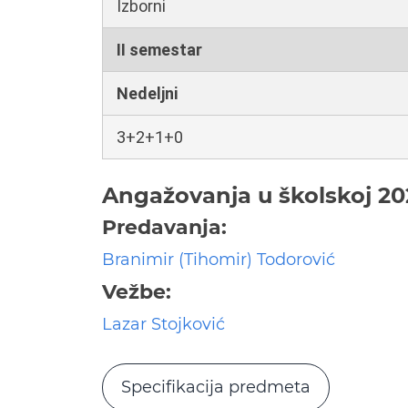
Izborni
II semestar
Nedeljni
3+2+1+0
Angažovanja u školskoj 20
Predavanja:
Branimir (Tihomir) Todorović
Vežbe:
Lazar Stojković
Specifikacija predmeta