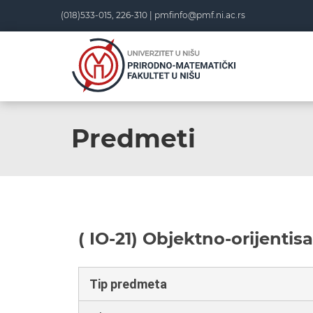
(018)533-015, 226-310 |
pmfinfo@pmf.ni.ac.rs
Predmeti
( IO-21) Objektno-orijentis
Tip predmeta