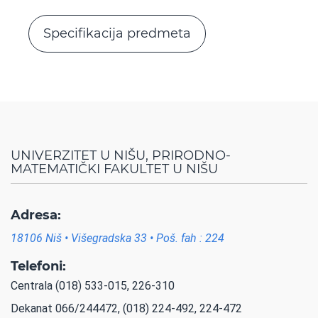
Specifikacija predmeta
UNIVERZITET U NIŠU, PRIRODNO-
MATEMATIČKI FAKULTET U NIŠU
Adresa:
18106 Niš • Višegradska 33 • Poš. fah : 224
Telefoni:
Centrala (018) 533-015, 226-310
Dekanat 066/244472, (018) 224-492, 224-472