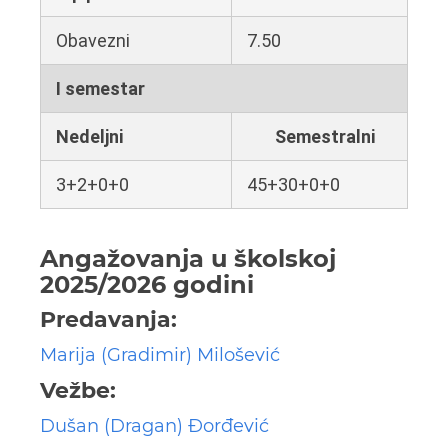
Obavezni
7.50
I semestar
Nedeljni
Semestralni
3+2+0+0
45+30+0+0
Angažovanja u školskoj
2025/2026 godini
Predavanja:
Marija (Gradimir) Milošević
Vežbe:
Dušan (Dragan) Đorđević