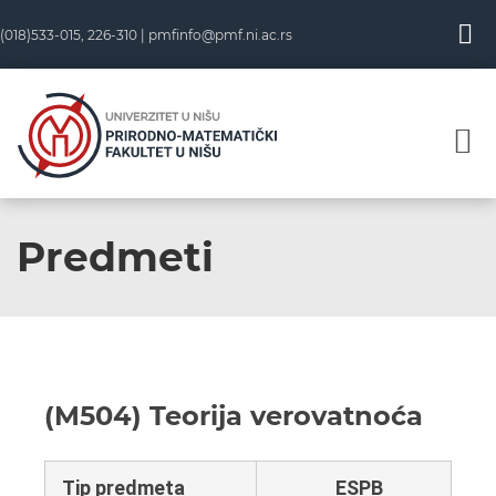
(018)533-015, 226-310 |
pmfinfo@pmf.ni.ac.rs
Predmeti
(M504) Teorija verovatnoća
Tip predmeta
ESPB