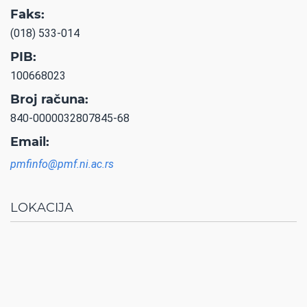
Faks:
(018) 533-014
PIB:
100668023
Broj računa:
840-0000032807845-68
Email:
pmfinfo@pmf.ni.ac.rs
LOKACIJA