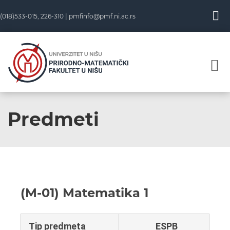
(018)533-015, 226-310 |
pmfinfo@pmf.ni.ac.rs
Predmeti
(M-01) Matematika 1
Tip predmeta
ESPB