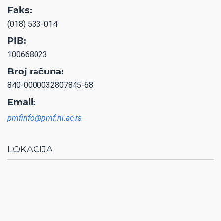
Faks:
(018) 533-014
PIB:
100668023
Broj računa:
840-0000032807845-68
Email:
pmfinfo@pmf.ni.ac.rs
LOKACIJA