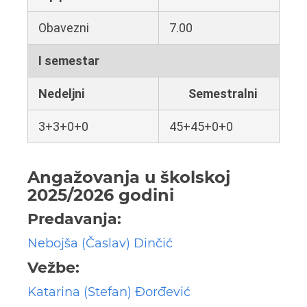
Obavezni
7.00
I semestar
Nedeljni
Semestralni
3+3+0+0
45+45+0+0
Angažovanja u školskoj
2025/2026 godini
Predavanja:
Nebojša (Časlav) Dinčić
Vežbe:
Katarina (Stefan) Đorđević