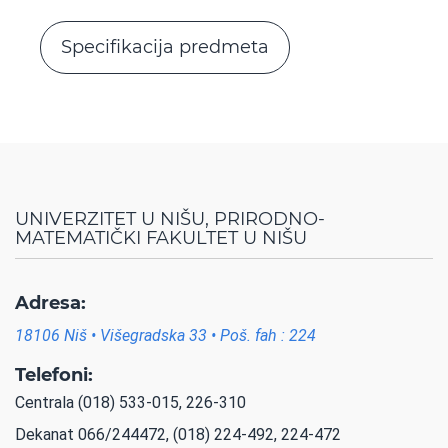
Specifikacija predmeta
UNIVERZITET U NIŠU, PRIRODNO-
MATEMATIČKI FAKULTET U NIŠU
Adresa:
18106 Niš • Višegradska 33 • Poš. fah : 224
Telefoni:
Centrala (018) 533-015, 226-310
Dekanat 066/244472, (018) 224-492, 224-472