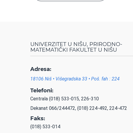
UNIVERZITET U NIŠU, PRIRODNO-
MATEMATIČKI FAKULTET U NIŠU
Adresa:
18106 Niš • Višegradska 33 • Poš. fah : 224
Telefoni:
Centrala (018) 533-015, 226-310
Dekanat 066/244472, (018) 224-492, 224-472
Faks:
(018) 533-014