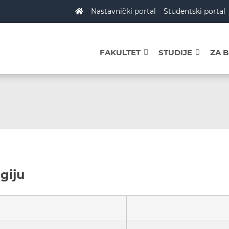
Nastavnički portal
Studentski portal
FAKULTET
STUDIJE
ZA 
giju