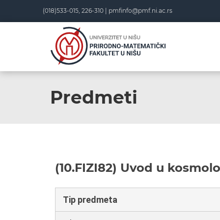
(018)533-015, 226-310 |
pmfinfo@pmf.ni.ac.rs
Predmeti
(10.FIZI82) Uvod u kosmolo
Tip predmeta