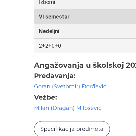
Izborni
VI semestar
Nedeljni
2+2+0+0
Angažovanja u školskoj 20
Predavanja:
Goran (Svetomir) Đorđević
Vežbe:
Milan (Dragan) Milošević
Specifikacija predmeta