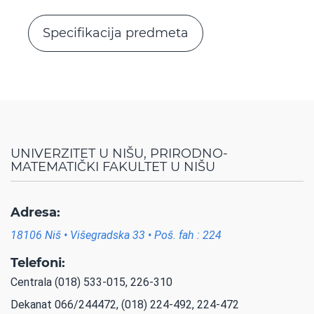
Specifikacija predmeta
UNIVERZITET U NIŠU, PRIRODNO-
MATEMATIČKI FAKULTET U NIŠU
Adresa:
18106 Niš • Višegradska 33 • Poš. fah : 224
Telefoni:
Centrala (018) 533-015, 226-310
Dekanat 066/244472, (018) 224-492, 224-472