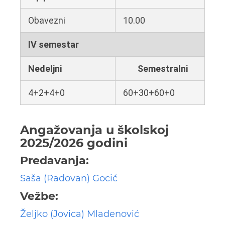
Obavezni
10.00
IV semestar
Nedeljni
Semestralni
4+2+4+0
60+30+60+0
Angažovanja u školskoj
2025/2026 godini
Predavanja:
Saša (Radovan) Gocić
Vežbe:
Željko (Jovica) Mladenović