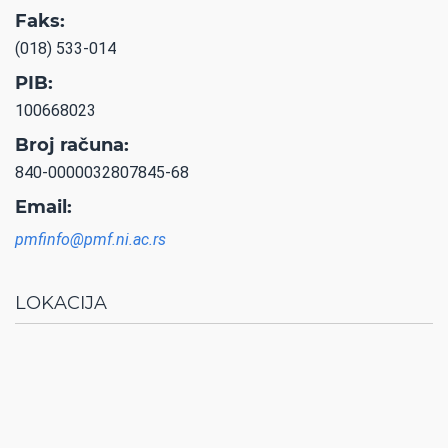
Faks:
(018) 533-014
PIB:
100668023
Broj računa:
840-0000032807845-68
Email:
pmfinfo@pmf.ni.ac.rs
LOKACIJA