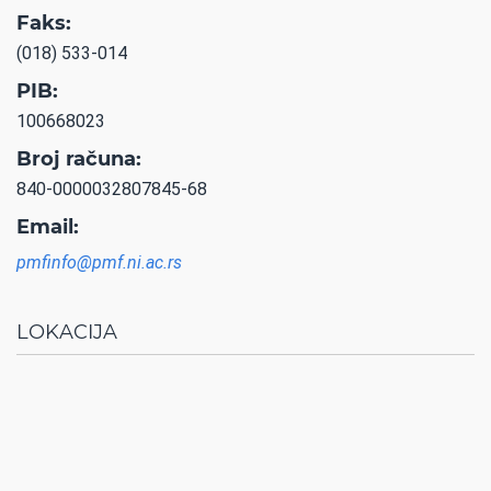
Faks:
(018) 533-014
PIB:
100668023
Broj računa:
840-0000032807845-68
Email:
pmfinfo@pmf.ni.ac.rs
LOKACIJA