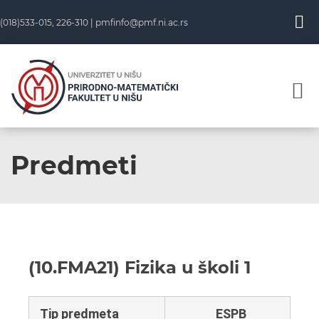
(018)533-015, 226-310 |
pmfinfo@pmf.ni.ac.rs
Predmeti
(10.FMA21) Fizika u školi 1
Tip predmeta
ESPB