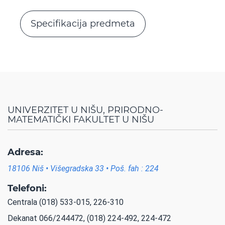
Specifikacija predmeta
UNIVERZITET U NIŠU, PRIRODNO-
MATEMATIČKI FAKULTET U NIŠU
Adresa:
18106 Niš • Višegradska 33 • Poš. fah : 224
Telefoni:
Centrala (018) 533-015, 226-310
Dekanat 066/244472, (018) 224-492, 224-472