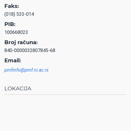
Faks:
(018) 533-014
PIB:
100668023
Broj računa:
840-0000032807845-68
Email:
pmfinfo@pmf.ni.ac.rs
LOKACIJA