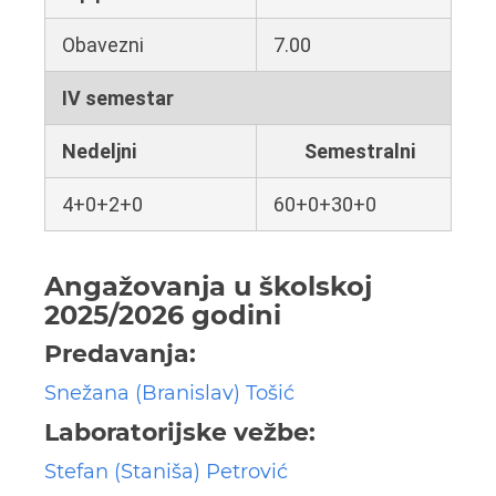
Obavezni
7.00
IV semestar
Nedeljni
Semestralni
4+0+2+0
60+0+30+0
Angažovanja u školskoj
2025/2026 godini
Predavanja:
Snežana (Branislav) Tošić
Laboratorijske vežbe:
Stefan (Staniša) Petrović