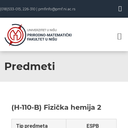
(018)533-015, 226-310 |
pmfinfo@pmf.ni.ac.rs
Predmeti
(H-110-B) Fizička hemija 2
Tip predmeta
ESPB