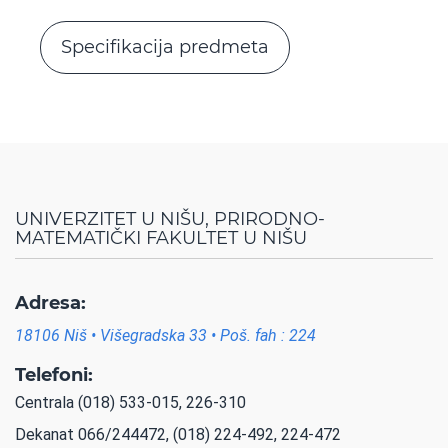
Specifikacija predmeta
UNIVERZITET U NIŠU, PRIRODNO-
MATEMATIČKI FAKULTET U NIŠU
Adresa:
18106 Niš • Višegradska 33 • Poš. fah : 224
Telefoni:
Centrala (018) 533-015, 226-310
Dekanat 066/244472, (018) 224-492, 224-472