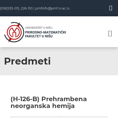
(018)533-015, 226-310 |
pmfinfo@pmf.ni.ac.rs
Predmeti
(H-126-B) Prehrambena
neorganska hemija