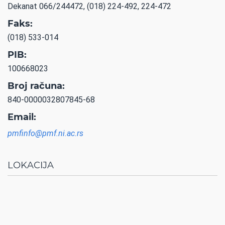
Dekanat 066/244472, (018) 224-492, 224-472
Faks:
(018) 533-014
PIB:
100668023
Broj računa:
840-0000032807845-68
Email:
pmfinfo@pmf.ni.ac.rs
LOKACIJA