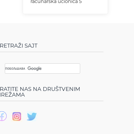
računarska učionica 5
RETRAŽI SAJT
RATITE NAS NA DRUŠTVENIM
REŽAMA