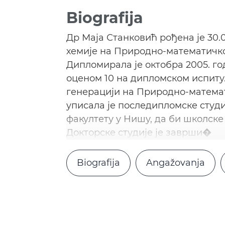
Biografija
Др Маја Станковић рођена је 30.0
хемије на Природно-математичком
Дипломирала је октобра 2005. год
оценом 10 на дипломском испиту.
генерацији на Природно-математ
уписала је последипломске студ
факултету у Нишу, дa би школске
Докторске студије је заврши�
Biografija
Angažovanja