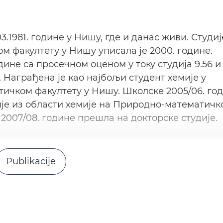
3.1981. године у Нишу, где и данас живи. Студиј
 факултету у Нишу уписала је 2000. године.
ине са просечном оценом у току студија 9.56 и
 Награђена је као најбољи студент хемије у
ичком факултету у Нишу. Школске 2005/06. го
ије из области хемије на Природно-математичк
 2007/08. године прешла на докторске студије.
Publikacije