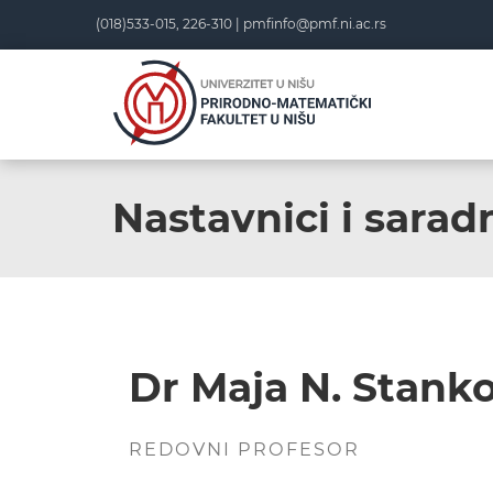
(018)533-015, 226-310 |
pmfinfo@pmf.ni.ac.rs
Nastavnici i saradn
Dr Maja N. Stanko
REDOVNI PROFESOR