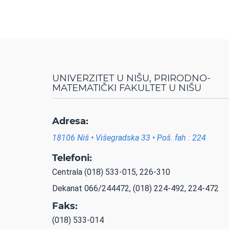
UNIVERZITET U NIŠU, PRIRODNO-
MATEMATIČKI FAKULTET U NIŠU
Adresa:
18106 Niš • Višegradska 33 • Poš. fah : 224
Telefoni:
Centrala (018) 533-015, 226-310
Dekanat 066/244472, (018) 224-492, 224-472
Faks:
(018) 533-014