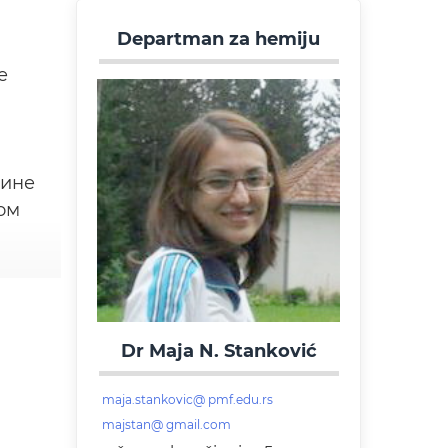
Departman za hemiju
е
дине
ом
Dr Maja N. Stanković