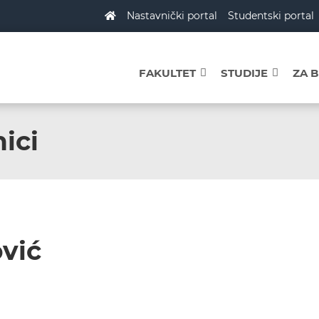
Nastavnički portal
Studentski portal
FAKULTET
STUDIJE
ZA 
ici
vić