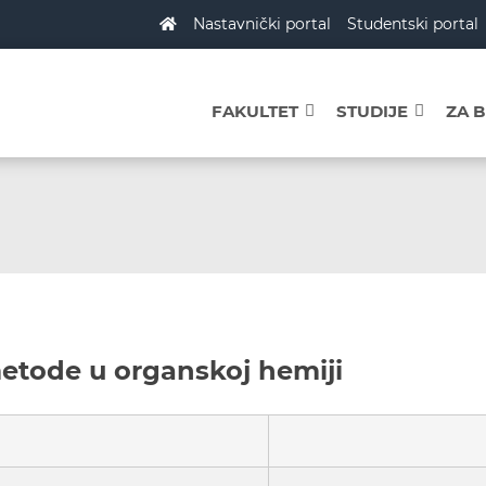
Nastavnički portal
Studentski portal
FAKULTET
STUDIJE
ZA 
metode u organskoj hemiji