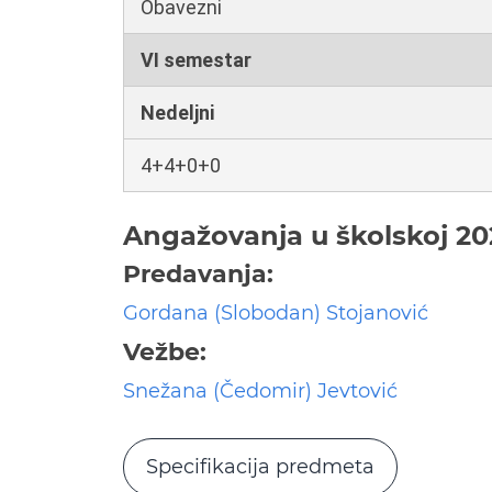
Obavezni
VI semestar
Nedeljni
4+4+0+0
Angažovanja u školskoj 20
Predavanja:
Gordana (Slobodan) Stojanović
Vežbe:
Snežana (Čedomir) Jevtović
Specifikacija predmeta