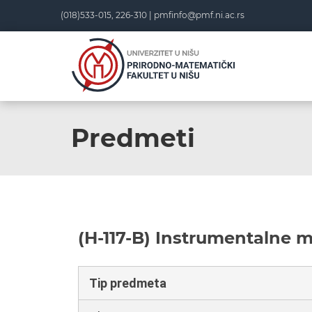
(018)533-015, 226-310 |
pmfinfo@pmf.ni.ac.rs
Predmeti
(H-117-B) Instrumentalne 
Tip predmeta