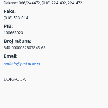
Dekanat 066/244472, (018) 224-492, 224-472
Faks:
(018) 533-014
PIB:
100668023
Broj računa:
840-0000032807845-68
Email:
pmfinfo@pmf.ni.ac.rs
LOKACIJA