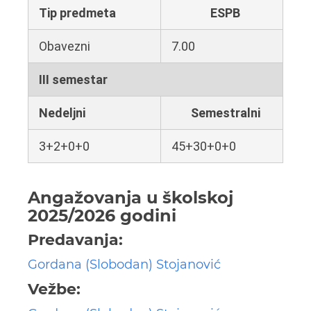
Tip predmeta
ESPB
Obavezni
7.00
III semestar
Nedeljni
Semestralni
3+2+0+0
45+30+0+0
Angažovanja u školskoj
2025/2026 godini
Predavanja:
Gordana (Slobodan) Stojanović
Vežbe: