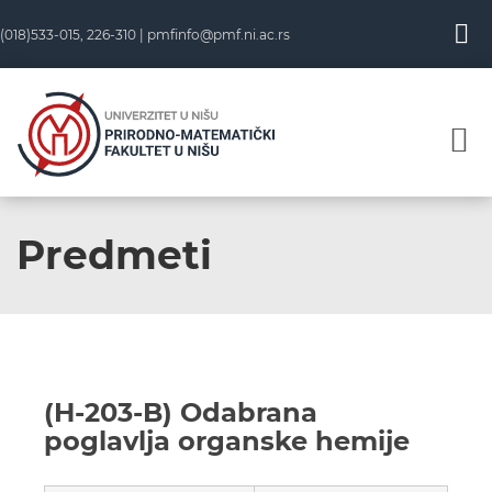
(018)533-015, 226-310 |
pmfinfo@pmf.ni.ac.rs
Predmeti
(H-203-B) Odabrana
poglavlja organske hemije