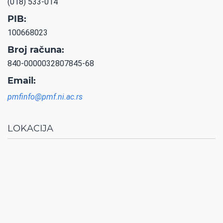
(018) 533-014
PIB:
100668023
Broj računa:
840-0000032807845-68
Email:
pmfinfo@pmf.ni.ac.rs
LOKACIJA