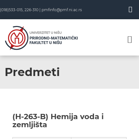
(018)533-015, 226-310 |
pmfinfo@pmf.ni.ac.rs
Predmeti
(H-263-B) Hemija voda i
zemljišta