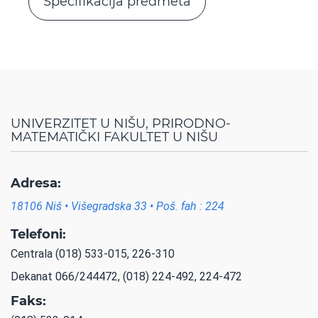
Specifikacija predmeta
UNIVERZITET U NIŠU, PRIRODNO-
MATEMATIČKI FAKULTET U NIŠU
Adresa:
18106 Niš • Višegradska 33 • Poš. fah : 224
Telefoni:
Centrala (018) 533-015, 226-310
Dekanat 066/244472, (018) 224-492, 224-472
Faks: