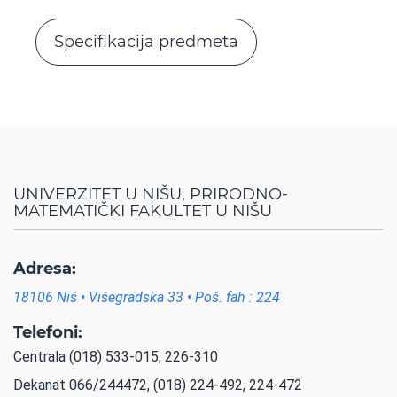
Specifikacija predmeta
UNIVERZITET U NIŠU, PRIRODNO-
MATEMATIČKI FAKULTET U NIŠU
Adresa:
18106 Niš • Višegradska 33 • Poš. fah : 224
Telefoni:
Centrala (018) 533-015, 226-310
Dekanat 066/244472, (018) 224-492, 224-472