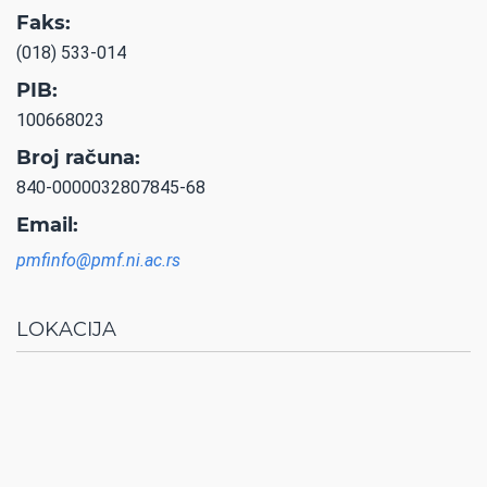
Faks:
(018) 533-014
PIB:
100668023
Broj računa:
840-0000032807845-68
Email:
pmfinfo@pmf.ni.ac.rs
LOKACIJA