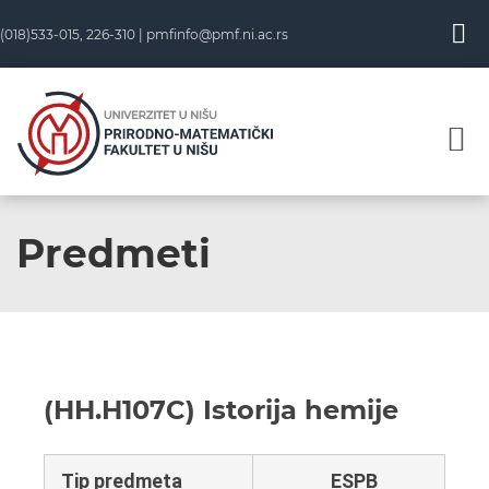
(018)533-015, 226-310 |
pmfinfo@pmf.ni.ac.rs
Predmeti
(HH.H107C) Istorija hemije
Tip predmeta
ESPB