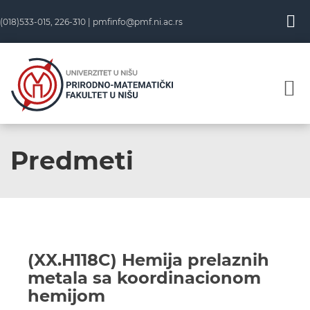
(018)533-015, 226-310 |
pmfinfo@pmf.ni.ac.rs
Predmeti
(XX.H118C) Hemija prelaznih
metala sa koordinacionom
hemijom