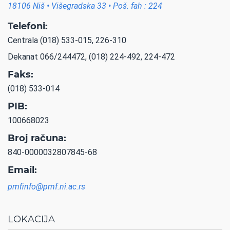
18106 Niš • Višegradska 33 • Poš. fah : 224
Telefoni:
Centrala (018) 533-015, 226-310
Dekanat 066/244472, (018) 224-492, 224-472
Faks:
(018) 533-014
PIB:
100668023
Broj računa:
840-0000032807845-68
Email:
pmfinfo@pmf.ni.ac.rs
LOKACIJA