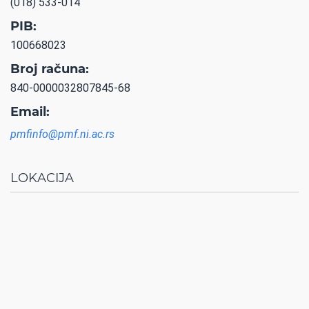
(018) 533-014
PIB:
100668023
Broj računa:
840-0000032807845-68
Email:
pmfinfo@pmf.ni.ac.rs
LOKACIJA