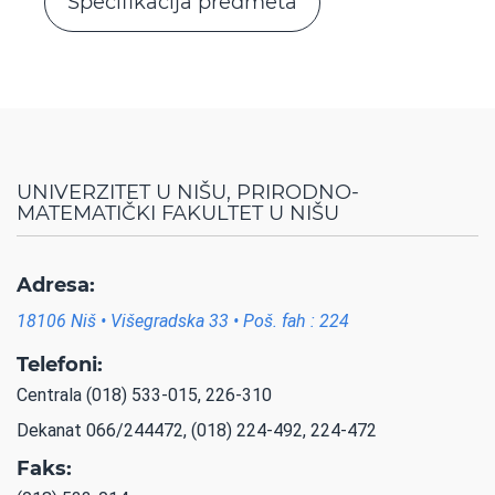
Specifikacija predmeta
UNIVERZITET U NIŠU, PRIRODNO-
MATEMATIČKI FAKULTET U NIŠU
Adresa:
18106 Niš • Višegradska 33 • Poš. fah : 224
Telefoni:
Centrala (018) 533-015, 226-310
Dekanat 066/244472, (018) 224-492, 224-472
Faks: