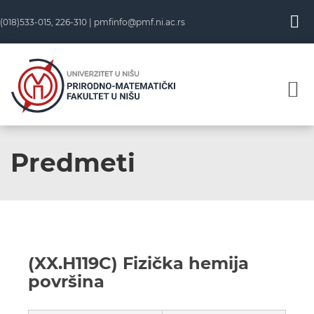
(018)533-015, 226-310 |
pmfinfo@pmf.ni.ac.rs
Predmeti
(XX.H119C) Fizička hemija
površina