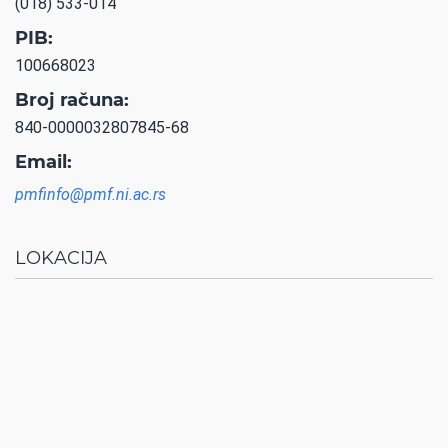
(018) 533-014
PIB:
100668023
Broj računa:
840-0000032807845-68
Email:
pmfinfo@pmf.ni.ac.rs
LOKACIJA