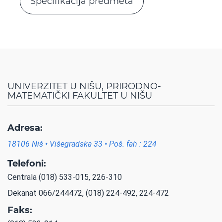
Specifikacija predmeta
UNIVERZITET U NIŠU, PRIRODNO-
MATEMATIČKI FAKULTET U NIŠU
Adresa:
18106 Niš • Višegradska 33 • Poš. fah : 224
Telefoni:
Centrala (018) 533-015, 226-310
Dekanat 066/244472, (018) 224-492, 224-472
Faks: