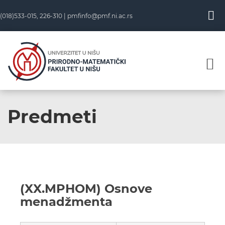
(018)533-015, 226-310 |
pmfinfo@pmf.ni.ac.rs
Predmeti
(XX.MPHOM) Osnove
menadžmenta