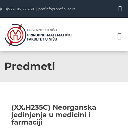
(018)533-015, 226-310 |
pmfinfo@pmf.ni.ac.rs
Predmeti
(XX.H235C) Neorganska
jedinjenja u medicini i
farmaciji