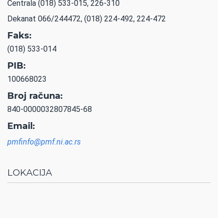
Centrala (018) 533-015, 226-310
Dekanat 066/244472, (018) 224-492, 224-472
Faks:
(018) 533-014
PIB:
100668023
Broj računa:
840-0000032807845-68
Email:
pmfinfo@pmf.ni.ac.rs
LOKACIJA