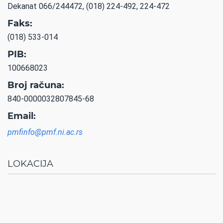
Dekanat 066/244472, (018) 224-492, 224-472
Faks:
(018) 533-014
PIB:
100668023
Broj računa:
840-0000032807845-68
Email:
pmfinfo@pmf.ni.ac.rs
LOKACIJA