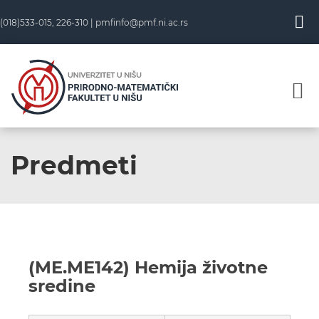
(018)533-015, 226-310 |
pmfinfo@pmf.ni.ac.rs
Predmeti
(ME.ME142) Hemija životne
sredine