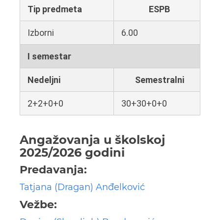
Tip predmeta
ESPB
Izborni
6.00
I semestar
Nedeljni
Semestralni
2+2+0+0
30+30+0+0
Angažovanja u školskoj
2025/2026 godini
Predavanja:
Tatjana (Dragan) Anđelković
Vežbe: